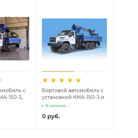
омобиль с
Бортовой автомобиль с
МА-150-3,
установкой КМА-150-3 и
ькой
люлькой
В наличии
1
0 руб.