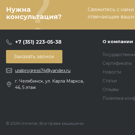
Нужна
Свяжитесь с нами
консультация?
отвечающее вашим
О компании
+7 (351) 223-05-38
Государственн
Заказать звонок
Сертификаты
uralprogress74@yandex.ru
Новости
Статьи
г. Челябинск, ул. Карла Маркса,
46, 5 этаж
Отзывы
Политика кон
© 2026 Universe, Все права защищены