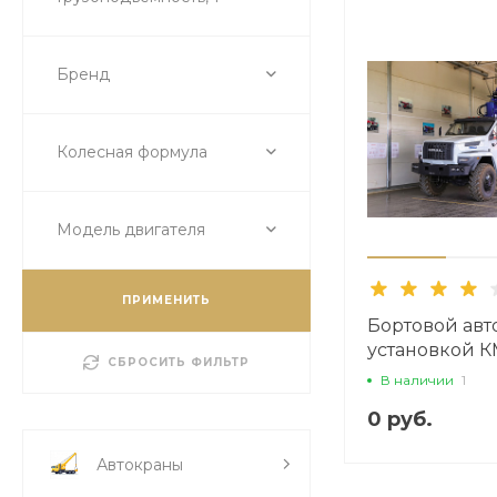
Бренд
Колесная формула
Модель двигателя
ПРИМЕНИТЬ
Бортовой авт
установкой К
СБРОСИТЬ ФИЛЬТР
буром и люл
В наличии
1
0 руб.
Автокраны