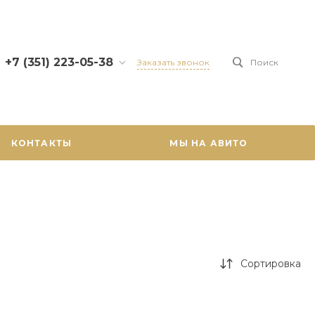
+7 (351) 223-05-38
Заказать звонок
Поиск
+7 (351) 223-05-38
г. Челябинск, ул. Карла
Маркса, 46, 5 этаж
09:00 - 18:00 Пн - Пт
КОНТАКТЫ
МЫ НА АВИТО
Выходной Сб - Вс
uralprogress74@yandex.ru
Сортировка