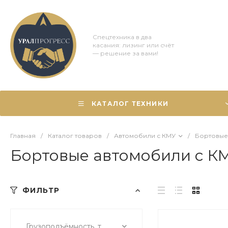
Спецтехника в два
касания: лизинг или счёт
— решение за вами!
КАТАЛОГ ТЕХНИКИ
Главная
/
Каталог товаров
/
Автомобили с КМУ
/
Бортовые
Бортовые автомобили с К
ФИЛЬТР
Грузоподъёмность, т