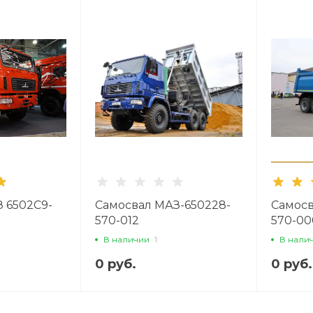
 6502С9-
Самосвал МАЗ-650228-
Самосв
570-012
570-00
В наличии
1
В нали
0 руб.
0 руб.