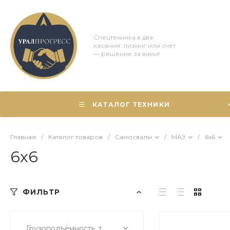
Спецтехника в два
касания: лизинг или счёт
— решение за вами!
КАТАЛОГ ТЕХНИКИ
Главная
/
Каталог товаров
/
Самосвалы
/
МАЗ
/
6х6
6х6
ФИЛЬТР
Грузоподъёмность, т