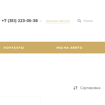
+7 (351) 223-05-38
Заказать звонок
Поиск
+7 (351) 223-05-38
г. Челябинск, ул. Карла
Маркса, 46, 5 этаж
09:00 - 18:00 Пн - Пт
КОНТАКТЫ
МЫ НА АВИТО
Выходной Сб - Вс
uralprogress74@yandex.ru
Сортировка