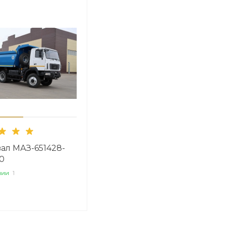
ал МАЗ-651428-
0
чии
1